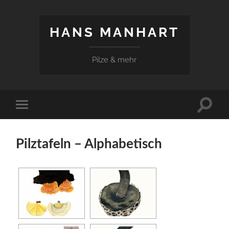
HANS MANHART
Pilze & mehr
Suchfe
Mobile-
ein-/a
Menü
ein-/ausblenden
Pilztafeln – Alphabetisch