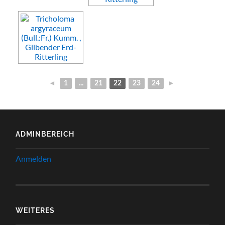
◄
1
...
21
22
23
24
►
ADMINBEREICH
Anmelden
WEITERES