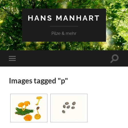
HANS MANHART
Pilze & mehr
Suchfe
Mobile-
ein-/a
Menü
ein-/ausblenden
Images tagged "p"