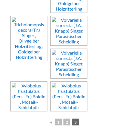
◄
1
2
3